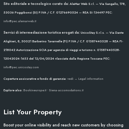
Sito editoriale e tecnologico curato da:
AleMar Web S.r.l. — Via Sangallo, 178,
53036 Poggibonsi (SI)
P.IVA / C.F. 01276690524 — REA SI-134497
PEC:
info@pec.alemarweb.it
Servizi di intermediazione turistica erogati da:
UnicoStay S.r.l.s. — Via Dante
Alighieri, 8, 50021 Barberino Tavarnelle (FI)
P.IVA / C.F. 01587440528 — REA FI-
218042
Autorizzazione SCIA per agenzia di viaggi e turismo n. 01587440528-
12042024-1653 del 12/04/2024
rilasciata dalla Regione Toscana
PEC:
info@pec.unicostay.com
Coperture assicurative e fondo di garanzia:
vedi → Legal information
Explore also:
Bookineurope.it
•
Siena-accomodations.it
List Your Property
Boost your online visibility and reach new customers by choosing