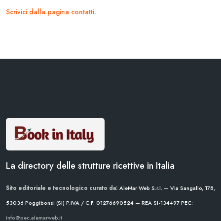
Scrivici dalla pagina contatti
.
La directory delle strutture ricettive in Italia
Sito editoriale e tecnologico curato da:
AleMar Web S.r.l. — Via Sangallo, 178,
53036 Poggibonsi (SI)
P.IVA / C.F. 01276690524 — REA SI-134497
PEC:
info@pec.alemarweb.it