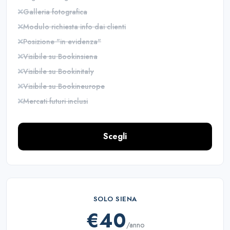
Galleria fotografica
Modulo richiesta info dai clienti
Posizione "in evidenza"
Visibile su Bookinsiena
Visibile su Bookinitaly
Visibile su Bookineurope
Mercati futuri inclusi
Scegli
SOLO SIENA
€40
/anno