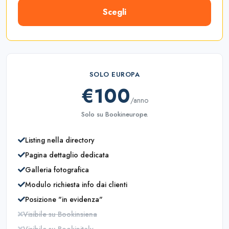
Scegli
SOLO EUROPA
€100
/anno
Solo su Bookineurope.
Listing nella directory
Pagina dettaglio dedicata
Galleria fotografica
Modulo richiesta info dai clienti
Posizione "in evidenza"
Visibile su Bookinsiena
Visibile su Bookinitaly