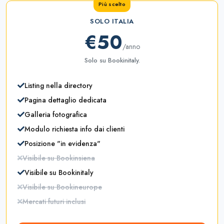
SOLO ITALIA
€50
/anno
Solo su Bookinitaly.
Listing nella directory
Pagina dettaglio dedicata
Galleria fotografica
Modulo richiesta info dai clienti
Posizione "in evidenza"
Visibile su Bookinsiena
Visibile su Bookinitaly
Visibile su Bookineurope
Mercati futuri inclusi