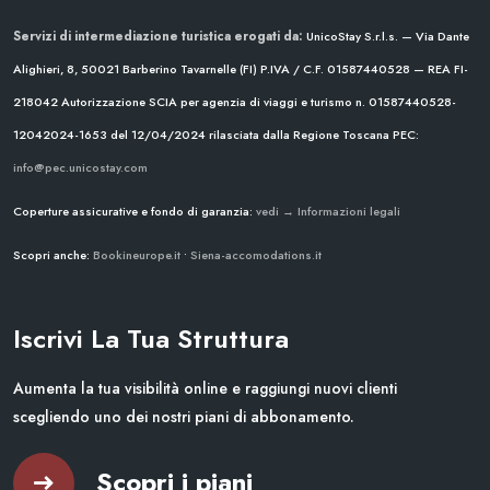
Servizi di intermediazione turistica erogati da:
UnicoStay S.r.l.s. — Via Dante
Alighieri, 8, 50021 Barberino Tavarnelle (FI)
P.IVA / C.F. 01587440528 — REA FI-
218042
Autorizzazione SCIA per agenzia di viaggi e turismo n. 01587440528-
12042024-1653 del 12/04/2024
rilasciata dalla Regione Toscana
PEC:
info@pec.unicostay.com
Coperture assicurative e fondo di garanzia:
vedi → Informazioni legali
Scopri anche:
Bookineurope.it
•
Siena-accomodations.it
Iscrivi La Tua Struttura
Aumenta la tua visibilità online e raggiungi nuovi clienti
scegliendo uno dei nostri piani di abbonamento.
Scopri i piani