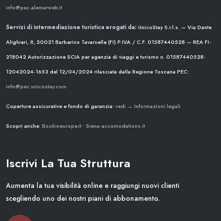
info@pec.alemarweb.it
Servizi di intermediazione turistica erogati da:
UnicoStay S.r.l.s. — Via Dante
Alighieri, 8, 50021 Barberino Tavarnelle (FI)
P.IVA / C.F. 01587440528 — REA FI-
218042
Autorizzazione SCIA per agenzia di viaggi e turismo n. 01587440528-
12042024-1653 del 12/04/2024
rilasciata dalla Regione Toscana
PEC:
info@pec.unicostay.com
Coperture assicurative e fondo di garanzia:
vedi → Informazioni legali
Scopri anche:
Bookineurope.it
•
Siena-accomodations.it
Iscrivi La Tua Struttura
Aumenta la tua visibilità online e raggiungi nuovi clienti
scegliendo uno dei nostri piani di abbonamento.