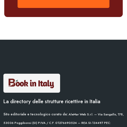
La directory delle strutture ricettive in Italia
Sito editoriale e tecnologico curato da:
AleMar Web S.r.l. — Via Sangallo, 178,
53036 Poggibonsi (SI)
P.IVA / C.F. 01276690524 — REA SI-134497
PEC: