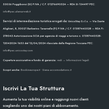
53036 Poggibonsi (SI)
P.IVA / C.F. 01276690524 — REA SI-134497
PEC:
info@pec.alemarweb.it
Servizi di intermediazione turistica erogati da:
UnicoStay S.r.l.s. — Via Dante
Alighieri, 8, 50021 Barberino Tavarnelle (FI)
P.IVA / C.F. 01587440528 — REA FI-
218042
Autorizzazione SCIA per agenzia di viaggi e turismo n. 01587440528-
12042024-1653 del 12/04/2024
rilasciata dalla Regione Toscana
PEC:
info@pec.unicostay.com
Coperture assicurative e fondo di garanzia:
vedi → Informazioni legali
Scopri anche:
Bookineurope.it
•
Siena-accomodations.it
Iscrivi La Tua Struttura
Aumenta la tua visibilità online e raggiungi nuovi clienti
scegliendo uno dei nostri piani di abbonamento.