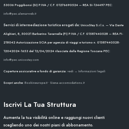
53036 Poggibonsi (SI)
P.IVA / C.F. 01276690524 — REA SI-134497
PEC:
info@pec.alemarweb.it
Servizi di intermediazione turistica erogati da:
UnicoStay S.r.l.s. — Via Dante
Alighieri, 8, 50021 Barberino Tavarnelle (FI)
P.IVA / C.F. 01587440528 — REA FI-
218042
Autorizzazione SCIA per agenzia di viaggi e turismo n. 01587440528-
12042024-1653 del 12/04/2024
rilasciata dalla Regione Toscana
PEC:
info@pec.unicostay.com
Coperture assicurative e fondo di garanzia:
vedi → Informazioni legali
Scopri anche:
Bookineurope.it
•
Siena-accomodations.it
Iscrivi La Tua Struttura
Aumenta la tua visibilità online e raggiungi nuovi clienti
scegliendo uno dei nostri piani di abbonamento.