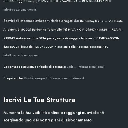
53036 Poggibonsi (SI)
P.IVA / C.F. 01276690524 — REA SI-134497
PEC:
info@pec.alemarweb.it
Servizi di intermediazione turistica erogati da:
UnicoStay S.r.l.s. — Via Dante
Alighieri, 8, 50021 Barberino Tavarnelle (FI)
P.IVA / C.F. 01587440528 — REA FI-
218042
Autorizzazione SCIA per agenzia di viaggi e turismo n. 01587440528-
12042024-1653 del 12/04/2024
rilasciata dalla Regione Toscana
PEC:
info@pec.unicostay.com
Coperture assicurative e fondo di garanzia:
vedi → Informazioni legali
Scopri anche:
Bookineurope.it
•
Siena-accomodations.it
Iscrivi La Tua Struttura
Aumenta la tua visibilità online e raggiungi nuovi clienti
scegliendo uno dei nostri piani di abbonamento.