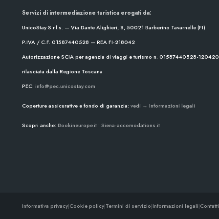
Servizi di intermediazione turistica erogati da:
UnicoStay S.r.l.s. — Via Dante Alighieri, 8, 50021 Barberino Tavarnelle (FI)
P.IVA / C.F. 01587440528 — REA FI-218042
Autorizzazione SCIA per agenzia di viaggi e turismo n. 01587440528-1204
rilasciata dalla Regione Toscana
PEC:
info@pec.unicostay.com
Coperture assicurative e fondo di garanzia:
vedi → Informazioni legali
Scopri anche:
Bookineurope.it
•
Siena-accomodations.it
Informativa privacy
|
Cookie policy
|
Termini di servizio
|
Informazioni legali
|
Contatti