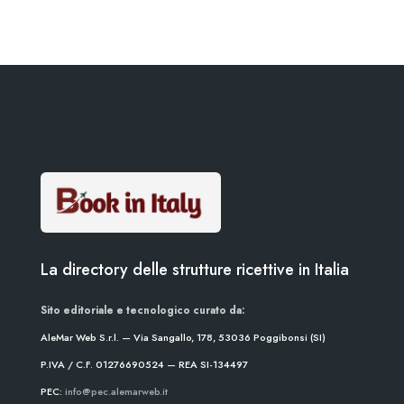
La directory delle strutture ricettive in Italia
Sito editoriale e tecnologico curato da:
AleMar Web S.r.l. — Via Sangallo, 178, 53036 Poggibonsi (SI)
P.IVA / C.F. 01276690524 — REA SI-134497
PEC:
info@pec.alemarweb.it