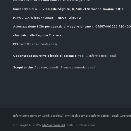
UnicoStay S.r.l.s. — Via Dante Alighieri, 8, 50021 Barberino Tavarnelle (FI)
P.IVA / C.F. 01587440528 — REA FI-218042
Autorizzazione SCIA per agenzia di viaggi e turismo n. 01587440528-1204
rilasciata dalla Regione Toscana
PEC:
info@pec.unicostay.com
Coperture assicurative e fondo di garanzia:
vedi → Informazioni legali
Scopri anche:
Bookineurope.it
•
Siena-accomodations.it
Informativa privacy
|
Cookie policy
|
Termini di servizio
|
Informazioni legali
|
Contatti
Copyright © 2026
AleMar Web Srl
. Tutti i diritti riservati.