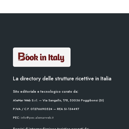
La directory delle strutture ricettive in Italia
Sito editoriale e tecnologico curato da:
AleMar Web S.r.l. — Via Sangallo, 178, 53036 Poggibonsi (SI)
P.IVA / C.F. 01276690524 — REA SI-134497
PEC:
info@pec.alemarweb.it
Servizi di intermediazione turistica erogati da: