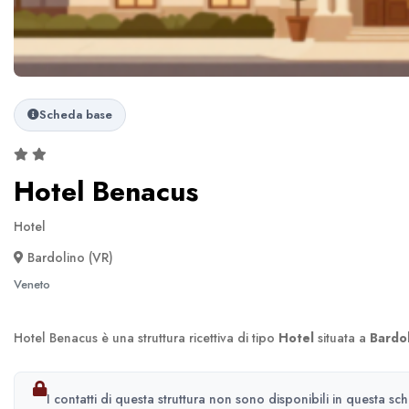
Scheda base
Hotel Benacus
Hotel
Bardolino (VR)
Veneto
Hotel Benacus è una struttura ricettiva di tipo
Hotel
situata a
Bardol
I contatti di questa struttura non sono disponibili in questa sc