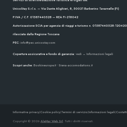
UnicoStay S.r.l.s. — Via Dante Alighieri, 8, 50021 Barberino Tavarnelle (FI)
P.IVA / C.F. 01587440528 — REA FI-218042
Autorizzazione SCIA per agenzia di viaggi e turismo n. 01587440528-1204
rilasciata dalla Regione Toscana
PEC:
info@pec.unicostay.com
Coperture assicurative e fondo di garanzia:
vedi → Informazioni legali
Scopri anche:
Bookineurope.it
•
Siena-accomodations.it
Informativa privacy
|
Cookie policy
|
Termini di servizio
|
Informazioni legali
|
Contatti
Copyright © 2026
AleMar Web Srl
. Tutti i diritti riservati.