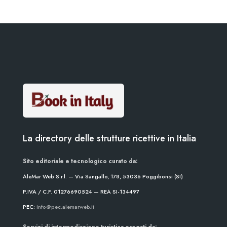
La directory delle strutture ricettive in Italia
Sito editoriale e tecnologico curato da:
AleMar Web S.r.l. — Via Sangallo, 178, 53036 Poggibonsi (SI)
P.IVA / C.F. 01276690524 — REA SI-134497
PEC:
info@pec.alemarweb.it
Servizi di intermediazione turistica erogati da: