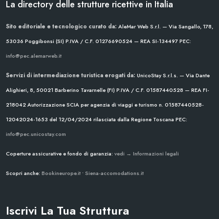
La directory delle strutture ricettive in Italia
Sito editoriale e tecnologico curato da:
AleMar Web S.r.l. — Via Sangallo, 178,
53036 Poggibonsi (SI)
P.IVA / C.F. 01276690524 — REA SI-134497
PEC:
info@pec.alemarweb.it
Servizi di intermediazione turistica erogati da:
UnicoStay S.r.l.s. — Via Dante
Alighieri, 8, 50021 Barberino Tavarnelle (FI)
P.IVA / C.F. 01587440528 — REA FI-
218042
Autorizzazione SCIA per agenzia di viaggi e turismo n. 01587440528-
12042024-1653 del 12/04/2024
rilasciata dalla Regione Toscana
PEC:
info@pec.unicostay.com
Coperture assicurative e fondo di garanzia:
vedi → Informazioni legali
Scopri anche:
Bookineurope.it
•
Siena-accomodations.it
Iscrivi La Tua Struttura