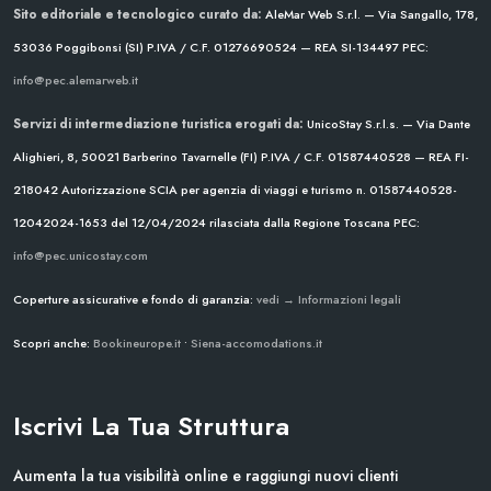
Sito editoriale e tecnologico curato da:
AleMar Web S.r.l. — Via Sangallo, 178,
53036 Poggibonsi (SI)
P.IVA / C.F. 01276690524 — REA SI-134497
PEC:
info@pec.alemarweb.it
Servizi di intermediazione turistica erogati da:
UnicoStay S.r.l.s. — Via Dante
Alighieri, 8, 50021 Barberino Tavarnelle (FI)
P.IVA / C.F. 01587440528 — REA FI-
218042
Autorizzazione SCIA per agenzia di viaggi e turismo n. 01587440528-
12042024-1653 del 12/04/2024
rilasciata dalla Regione Toscana
PEC:
info@pec.unicostay.com
Coperture assicurative e fondo di garanzia:
vedi → Informazioni legali
Scopri anche:
Bookineurope.it
•
Siena-accomodations.it
Iscrivi La Tua Struttura
Aumenta la tua visibilità online e raggiungi nuovi clienti