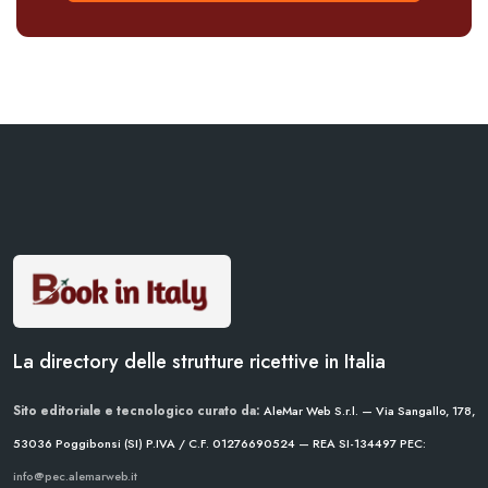
La directory delle strutture ricettive in Italia
Sito editoriale e tecnologico curato da:
AleMar Web S.r.l. — Via Sangallo, 178,
53036 Poggibonsi (SI)
P.IVA / C.F. 01276690524 — REA SI-134497
PEC:
info@pec.alemarweb.it