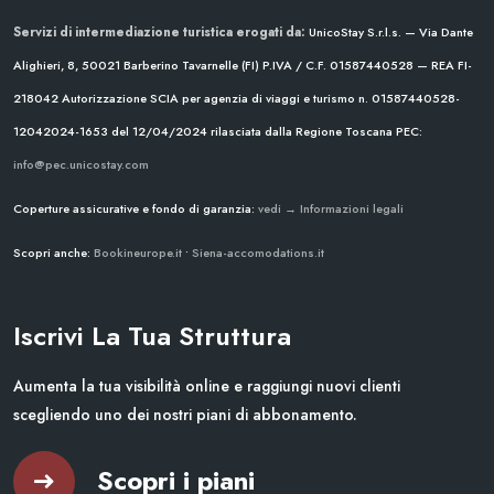
Servizi di intermediazione turistica erogati da:
UnicoStay S.r.l.s. — Via Dante
Alighieri, 8, 50021 Barberino Tavarnelle (FI)
P.IVA / C.F. 01587440528 — REA FI-
218042
Autorizzazione SCIA per agenzia di viaggi e turismo n. 01587440528-
12042024-1653 del 12/04/2024
rilasciata dalla Regione Toscana
PEC:
info@pec.unicostay.com
Coperture assicurative e fondo di garanzia:
vedi → Informazioni legali
Scopri anche:
Bookineurope.it
•
Siena-accomodations.it
Iscrivi La Tua Struttura
Aumenta la tua visibilità online e raggiungi nuovi clienti
scegliendo uno dei nostri piani di abbonamento.
Scopri i piani