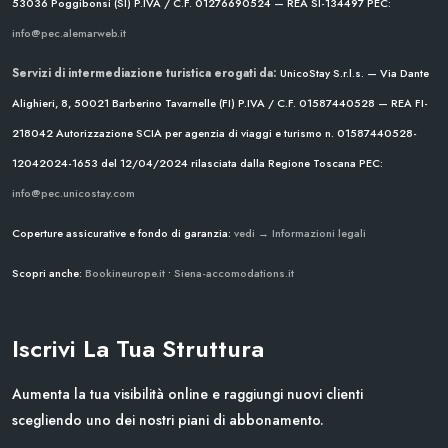
53036 Poggibonsi (SI)
P.IVA / C.F. 01276690524 — REA SI-134497
PEC:
info@pec.alemarweb.it
Servizi di intermediazione turistica erogati da:
UnicoStay S.r.l.s. — Via Dante
Alighieri, 8, 50021 Barberino Tavarnelle (FI)
P.IVA / C.F. 01587440528 — REA FI-
218042
Autorizzazione SCIA per agenzia di viaggi e turismo n. 01587440528-
12042024-1653 del 12/04/2024
rilasciata dalla Regione Toscana
PEC:
info@pec.unicostay.com
Coperture assicurative e fondo di garanzia:
vedi → Informazioni legali
Scopri anche:
Bookineurope.it
•
Siena-accomodations.it
Iscrivi La Tua Struttura
Aumenta la tua visibilità online e raggiungi nuovi clienti
scegliendo uno dei nostri piani di abbonamento.