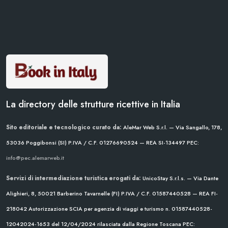
La directory delle strutture ricettive in Italia
Sito editoriale e tecnologico curato da:
AleMar Web S.r.l. — Via Sangallo, 178,
53036 Poggibonsi (SI)
P.IVA / C.F. 01276690524 — REA SI-134497
PEC:
info@pec.alemarweb.it
Servizi di intermediazione turistica erogati da:
UnicoStay S.r.l.s. — Via Dante
Alighieri, 8, 50021 Barberino Tavarnelle (FI)
P.IVA / C.F. 01587440528 — REA FI-
218042
Autorizzazione SCIA per agenzia di viaggi e turismo n. 01587440528-
12042024-1653 del 12/04/2024
rilasciata dalla Regione Toscana
PEC: