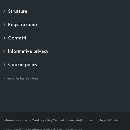
Strutture
Registrazione
Contatti
Informativa privacy
Cookie policy
Rimuovi la tua struttura
Informativa privacy
|
Cookie policy
|
Termini di servizio
|
Informazioni legali
|
Contatti
Copyright © 2026
AleMar Web Srl
. Tutti i diritti riservati.